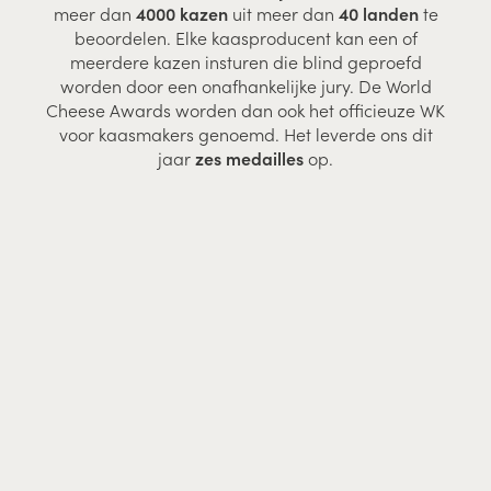
meer dan
4000 kazen
uit meer dan
40 landen
te
beoordelen. Elke kaasproducent kan een of
meerdere kazen insturen die blind geproefd
worden door een onafhankelijke jury. De World
Cheese Awards worden dan ook het officieuze WK
voor kaasmakers genoemd. Het leverde ons dit
jaar
zes medailles
op.
Het inzenden van kazen is inmiddels een
traditie geworden in de relatief korte
geschiedenis van ons bedrijf. In
2014
stuurden we onze kazen voor het eerst in als
een test en dat bleek meteen een schot in
de roos te zijn
. De Flandrien Oud scoorde
meteen een medaille, een fijne opsteker voor