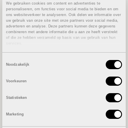
Grand Cru in zijn signature dish
. Een heel
We gebruiken cookies om content en advertenties te
mooi compliment voor kaasmakers als wij.
personaliseren, om functies voor social media te bieden en om
ons websiteverkeer te analyseren. Ook delen we informatie over
Dit gezegd zijnde roept de orde van de dag.
uw gebruik van onze site met onze partners voor social media,
Ons motto is ervoor te zorgen dat u weer
adverteren en analyse. Deze partners kunnen deze gegevens
elke dag lekkere kaas op uw bord krijgt.
combineren met andere informatie die u aan ze heeft verstrekt
Daar kan u ons altijd op afrekenen, met of
of die ze hebben verzameld op basis van uw gebruik van hun
zonder World Cheese Awards
.
services.
Toestemmingsselectie
Noodzakelijk
Voorkeuren
Statistieken
Marketing